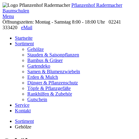
Pflanzenhof Radermacher
Baumschulen
Menu
Öffnungszeiten: Montag - Samstag 8:00 - 18:00 Uhr
02241
333420
eMail
Startseite
Sortiment
Gehölze
Stauden & Saisonpflanzen
Bambus & Gräser
Gartendeko
Samen & Blumenzwiebeln
Erden & Mulch
Dünger & Pflanzenschutz
Töpfe & Pflanzgefäße
Rankhilfen & Zubehör
Gutschein
Service
Kontakt
Sortiment
Gehölze